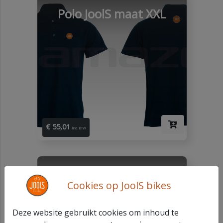
Polo JoolS maat XXL
€ 55,01
Incl. BTW
Polo JoolS maat S
Cookies op JoolS bikes
Deze website gebruikt cookies om inhoud te