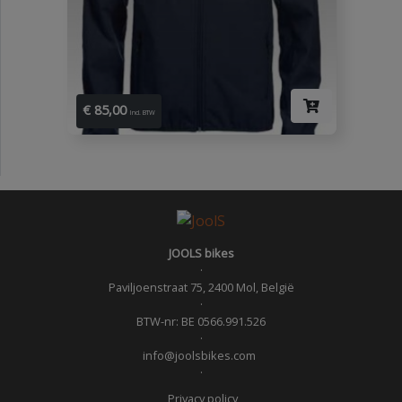
€ 85,00
Incl. BTW
JOOLS bikes
·
Paviljoenstraat 75, 2400 Mol, België
·
BTW-nr: BE 0566.991.526
·
info@joolsbikes.com
·
Privacy policy