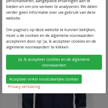
personaliseren, aangepaste ervaringen aan te
bieden en om ons verkeer te analyseren. We delen
verder geen informatie over uw gebruik van deze
website.
Om pagina's op deze website te kunnen bekijken,
€ 55,01
moet u de cookies en de algemene voorwaarden
Incl. BTW
accepteren door op 'Ja, ik accepteer cookies en de
algemene voorwaarden' te klikken.
Soft Shell JoolS Maat
Ja, ik accepteer cookies en de algemene
M
voorwaarden
Accepteer enkel noodzakelijke cookies
Privacy verklaring