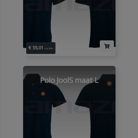
€ 55,01
Incl. BTW
Polo JoolS maat L