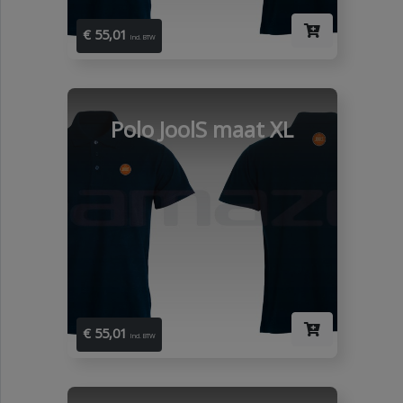
€ 55,01
Incl. BTW
Polo JoolS maat XL
€ 55,01
Incl. BTW